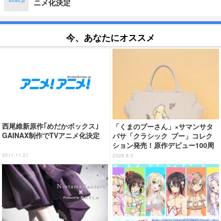
ニメ化決定
今、あなたにオススメ
西尾維新原作｢めだかボックス｣
「くまのプーさん」×サマンサタ
GAINAX制作でTVアニメ化決定
バサ「クラシック プー」コレク
ション発売！原作デビュー100周
年記念でハンドバッグや財布など
2011.11.21
2026.8.3
全6種が登場