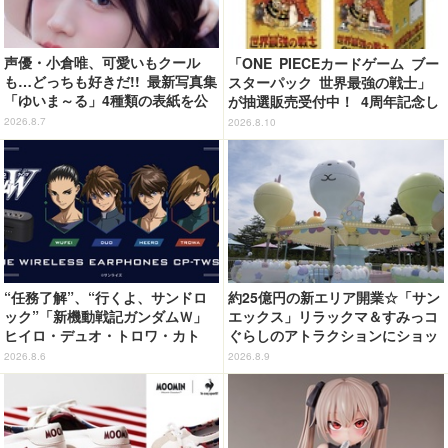
声優・小倉唯、可愛いもクール
「ONE PIECEカードゲーム ブー
も…どっちも好きだ!! 最新写真集
スターパック 世界最強の戦士」
「ゆいま～る」4種類の表紙を公
が抽選販売受付中！ 4周年記念し
開！「成長した私の姿を楽しんで
たボックスを手に入れよう
2026.8.7
2026.8.10
いただけたら」
“任務了解”、“行くよ、サンドロ
約25億円の新エリア開業☆「サン
ック”「新機動戦記ガンダムＷ」
エックス」リラックマ＆すみっコ
ヒイロ・デュオ・トロワ・カト
ぐらしのアトラクションにショッ
ル・五飛の声がする…！ 新規録
プ、レストランも！「富士急ハイ
2026.8.6
2026.8.9
り下ろしボイス搭載のワイヤレス
ランド」内【レポート】
イヤホンが登場