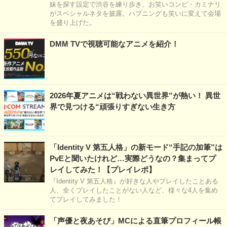
妹を探す設定で渋谷を練り歩き、お笑いコンビ・カミナリ
がスペシャルネタを披露。ハプニングも笑いに変えて会場
を盛り上げた。
DMM TVで視聴可能なアニメを紹介！
2026年夏アニメは“戦わない異世界”が熱い！ 異世
界で見つける“頑張りすぎない生き方
「Identity V 第五人格」の新モード“手記の加筆”は
PvEと聞いたけれど…実際どうなの？集まってプ
レイしてみた！【プレイレポ】
『Identity V 第五人格』が好きな人やプレイしたことある
人、全くプレイしたことがない人など、様々な4人を集め
てプレイしてみました！
「声優と夜あそび」MCによる直筆プロフィール帳