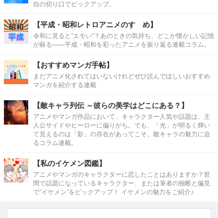
自の切り口でピックアップ。
【平成・昭和レトロアニメのすゝめ】
令和に見ると“エモい”？あのときの気持ち、どこか懐かしい記憶
が蘇る――平成・昭和を彩ったアニメを振り返る連載コラム。
【おすすめマンガ手帖】
まだアニメ化されてはいないけれどぜひ読んでほしいおすすめ
マンガを紹介する連載
【敵キャラ列伝 ～彼らの美学はどこにある？】
アニメやマンガ作品において、キャラクター人気や話題は、主
人公サイドやヒーローに偏りがち。でも、「光」が明るく輝い
て見えるのは「影」の存在があってこそ。敵キャラの魅力に迫
るコラム連載。
【私のイケメン図鑑】
アニメやマンガのキャラクターに恋したことはありますか？世
間で話題になっているキャラクター、または筆者の独断と偏見
で“イケメン”をピックアップ！ イケメンの魅力をご紹介♪