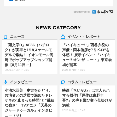
Sponsored by
NEWS CATEGORY
ニュース
イベント・レポート
「頭文字D」AE86（ハチロ
「ハイキュー!!」西谷夕役の
ク）が実車と1/18スケールモ
声優・岡本信彦が”リベロ”を
デルで集結！ イオンモール高
体感！ 展示イベント「ハイキ
崎でポップアップショップ開
ュー!! オン ザ コート」東京会
催【8月11日～】
場が開幕
2026.8.10(月) 12:30
2026.8.7(金) 18:20
インタビュー
コラム・レビュー
小清水亜美 史実をたどり、
映画「ちいかわ」は大人もハ
共演者との芝居で深めたドレ
マる傑作!「原作は東野圭
ゲネの“止まった時間”と“繊細
吾?」の声も飛び交う仕掛けが
な強さ” TVアニメ「天幕の
満載
ジャードゥーガル」インタビ
2026.8.8(土) 10:45
ュー（８）