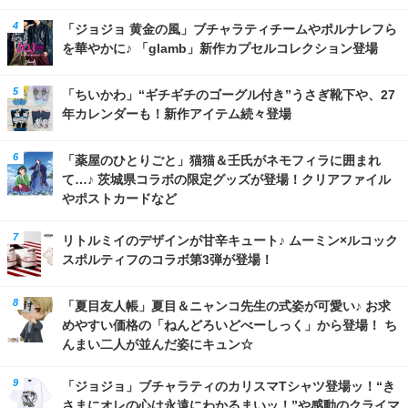
「ジョジョ 黄金の風」ブチャラティチームやポルナレフら
を華やかに♪ 「glamb」新作カプセルコレクション登場
「ちいかわ」“ギチギチのゴーグル付き”うさぎ靴下や、27
年カレンダーも！新作アイテム続々登場
「薬屋のひとりごと」猫猫＆壬氏がネモフィラに囲まれ
て…♪ 茨城県コラボの限定グッズが登場！クリアファイル
やポストカードなど
リトルミイのデザインが甘辛キュート♪ ムーミン×ルコック
スポルティフのコラボ第3弾が登場！
「夏目友人帳」夏目＆ニャンコ先生の式姿が可愛い♪ お求
めやすい価格の「ねんどろいどべーしっく」から登場！ ち
んまい二人が並んだ姿にキュン☆
「ジョジョ」ブチャラティのカリスマTシャツ登場ッ！“き
さまにオレの心は永遠にわかるまいッ！”や感動のクライマ