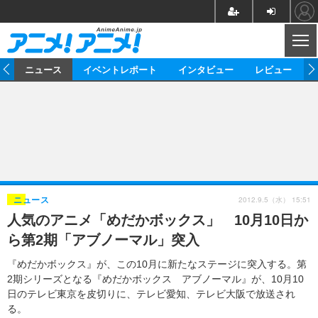
CL
ム
ニュース
イベントレポート
インタビュー
レビュー
ニュース
アニメ
映画/ドラマ
イベントレポート
マンガ
ノベル
アニメ
映画
インタビュー
音楽
声優
ライブ
舞台
スタッフ
声優
レビュー
2012.9.5（水） 15:51
ニュース
人気のアニメ「めだかボックス」 10月10日か
ゲーム
グッズ
海外イベント
ビジネス
俳優・タレント
アーティスト
アニメ
実写
動画
ら第2期「アブノーマル」突入
イベント
海外
ビジネス
書評
イベント
アニメ
映画/ドラマ
連載・コラム
『めだかボックス』が、この10月に新たなステージに突入する。第
2期シリーズとなる『めだかボックス アブノーマル』が、10月10
ゲーム
座談会
アニメ！アニメ！TV
ABEMA Cafe
日のテレビ東京を皮切りに、テレビ愛知、テレビ大阪で放送され
る。