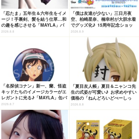
「忍たま」五年生＆六年生をイメ
「僕は友達が少ない」三日月夜
ージ！手裏剣、髪を結う仕草…和
空、柏崎星奈、楠幸村が大胆水着
の趣を感じさせる「MAYLA」パ
でグッズ化♪ 15周年記念ショッ
ンプス
プ、アニメイト秋葉原2号館に期
2026.8.8
2026.8.9
間限定オープン☆
「名探偵コナン」新一、蘭、怪盗
「夏目友人帳」夏目＆ニャンコ先
キッドたちのイメージカラーがエ
生の式姿が可愛い♪ お求めやすい
レガントに光る♪「MAYLA」缶バ
価格の「ねんどろいどべーしっ
ッジの全種セットがお得に！【3
く」から登場！ ちんまい二人が
2026.8.7
2026.8.8
0％オフセール】
並んだ姿にキュン☆