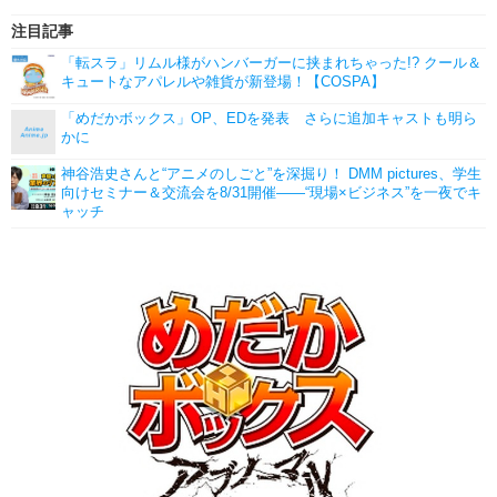
注目記事
「転スラ」リムル様がハンバーガーに挟まれちゃった!? クール＆
キュートなアパレルや雑貨が新登場！【COSPA】
「めだかボックス」OP、EDを発表 さらに追加キャストも明ら
かに
神谷浩史さんと“アニメのしごと”を深掘り！ DMM pictures、学生
向けセミナー＆交流会を8/31開催――“現場×ビジネス”を一夜でキ
ャッチ