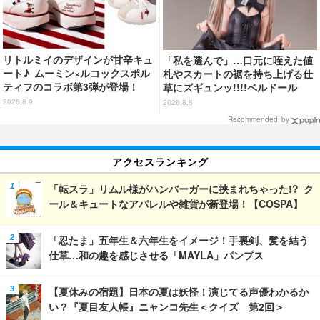
リトルミイのデザインが甘辛キュ
「私を選んで」…口元に咥えた値
ート♪ ムーミン×ルコックスポル
札やスカートの裾を持ち上げる仕
ティフのコラボ第3弾が登場！
草にズギュンッ!!!!ベルドール
「ロゼ」がフィギュアで新登場
2026.8.9
2026.8.8
Recommended by
アクセスランキング
「転スラ」リムル様がハンバーガーに挟まれちゃった!? ク
ール＆キュートなアパレルや雑貨が新登場！【COSPA】
「忍たま」五年生＆六年生をイメージ！手裏剣、髪を結う
仕草…和の趣を感じさせる「MAYLA」パンプス
【夏休みの宿題】日本の夏は妖怪！演じてる声優わかるか
い？『夏目友人帳』ニャンコ先生＜クイズ 第2回＞