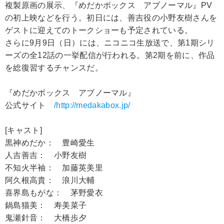
複製原画の展示、『めだかボックス アブノーマル』PV
の初上映などを行う。初日には、善吉役の小野友樹さんを
ゲストに迎えてのトークショーも予定されている。
さらに9月9日（日）には、ニコニコ生放送で、第1期シリ
ーズの全12話の一挙配信が行われる。第2期を前に、作品
を総復習するチャンスだ。
『めだかボックス アブノーマル』
公式サイト
/http://medakabox.jp/
[キャスト]
黒神めだか： 豊崎愛生
人吉善吉： 小野友樹
不知火半袖： 加藤英美里
阿久根高貴： 浪川大輔
喜界島もがな： 茅野愛衣
鍋島猫美： 寿美菜子
鬼瀬針音： 大橋歩夕