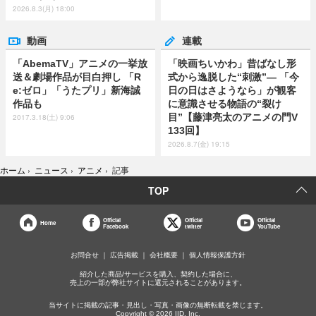
2026.8.3(月) 18:00
動画
連載
「AbemaTV」アニメの一挙放
「映画ちいかわ」昔ばなし形
送＆劇場作品が目白押し 「R
式から逸脱した“刺激”― 「今
e:ゼロ」「うたプリ」新海誠
日の日はさようなら」が観客
作品も
に意識させる物語の“裂け
目”【藤津亮太のアニメの門V
2017.3.18(土) 9:06
133回】
2026.8.7(金) 19:15
ホーム
›
ニュース
›
アニメ
›
記事
TOP
Official
Official
Official
Home
Facebook
twitter
YouTube
お問合せ
広告掲載
会社概要
個人情報保護方針
紹介した商品/サービスを購入、契約した場合に、
売上の一部が弊社サイトに還元されることがあります。
当サイトに掲載の記事・見出し・写真・画像の無断転載を禁じます。
Copyright © 2026 IID, Inc.