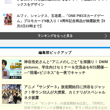
ックスをデザイン
ルフィ、シャンクス、五老星…「ONE PIECEカードゲー
ム」プロモカード9枚入り！4周年記念商品が抽選販売【9
月2日23時まで】
ランキングをもっと見る
編集部ピックアップ
神谷浩史さんと“アニメのしごと”を深掘り！ DMM
pictures、学生向けセミナー＆交流会を8/31開催―
―“現場×ビジネス”を一夜でキャッチ
アニメ『サンダー３』放送開始日に渋谷をジャッ
ク！学ラン33人が大捜索、カミナリがスペシャル
ネタ披露
TVアニメ『サンダー３』の放送開始を記念し、7月8日に
渋谷で街頭イベントが開催された。学ラン33人が主人公の