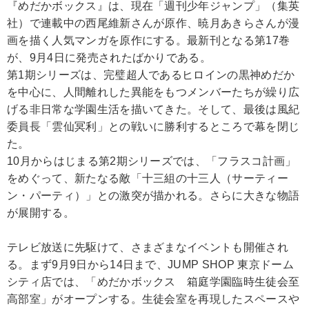
『めだかボックス』は、現在「週刊少年ジャンプ」（集英
社）で連載中の西尾維新さんが原作、暁月あきらさんが漫
画を描く人気マンガを原作にする。最新刊となる第17巻
が、9月4日に発売されたばかりである。
第1期シリーズは、完璧超人であるヒロインの黒神めだか
を中心に、人間離れした異能をもつメンバーたちが繰り広
げる非日常な学園生活を描いてきた。そして、最後は風紀
委員長「雲仙冥利」との戦いに勝利するところで幕を閉じ
た。
10月からはじまる第2期シリーズでは、「フラスコ計画」
をめぐって、新たなる敵「十三組の十三人（サーティー
ン・パーティ）」との激突が描かれる。さらに大きな物語
が展開する。
テレビ放送に先駆けて、さまざまなイベントも開催され
る。まず9月9日から14日まで、JUMP SHOP 東京ドーム
シティ店では、「めだかボックス 箱庭学園臨時生徒会至
高部室」がオープンする。生徒会室を再現したスペースや