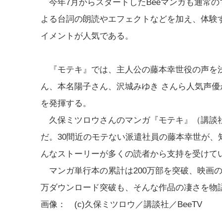
今年7月からスタートしたBeeマンガも通常
よる台詞の朗読やエフェクトなどを加え、体験
イメントが人気である。
『モテキ』では、主人公の藤本幸世役の声を浅
ん、本名陽子さん、沢城みゆき さんら人気声
を発揮する。
久保ミツロウさんのマンガ『モテキ』（講談社
だ。30間近のモテない派遣社員の藤本幸世が
んなストーリーが多くの読者から支持を受けて
マンガ単行本の累計は200万部を突破、映画の興
万ダウンロード突破も、そんな作品の凄さを物
画像： (c)久保ミツロウ／講談社／BeeTV