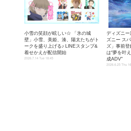
小雪の笑顔が眩しい☆ 「氷の城
ディズニー
壁」小雪、美姫、湊、陽太たちがト
ズニー ス
ークを盛り上げる♪ LINEスタンプ&
ズ」事前登
着せかえが配信開始
は“夢を叶
2026.7.14 Tue 18:45
成ADV”
2026.6.25 Thu 1