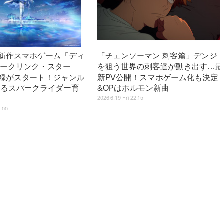
新作スマホゲーム「ディ
「チェンソーマン 刺客篇」デンジ
パークリンク・スター
を狙う世界の刺客達が動き出す…
録がスタート！ジャンル
新PV公開！スマホゲーム化も決定
えるスパークライダー育
&OPはホルモン新曲
2026.6.19 Fri 22:15
6:00