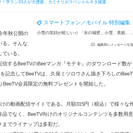
ク！学ラン33人が大捜索、カミナリがスペシャルネタ披露
スマートフォン／モバイル 特別編集
小雪の笑顔が眩しい☆ 「氷の城壁」小雪、美姫、湊、陽太たちがトークを盛り上げる♪ LINEスタンプ&
今年秋公開の
いる。そんな
編集部にメッセージを
している。
するBeeTVのBeeマンガ『モテキ』のダウンロード数が
を記念してBeeTVは、久保ミツロウさん描き下ろしのBeeT
りBeeTV会員限定の無料プレゼントを開始した。
ル向けの動画配信サイトである。月額315円（税込）で様々な
品でなく、BeeTV向けのオリジナルコンテンツを多数用
メまでライナップは多彩だ。