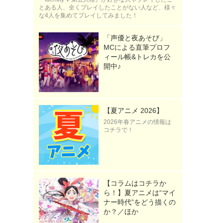
とある人、全くプレイしたことがない人など、様々
な4人を集めてプレイしてみました！
「声優と夜あそび」
MCによる直筆プロフ
ィール帳&トレカを公
開中♪
》
【夏アニメ 2026】
2026年春アニメの情報は
コチラで！
【コラムはコチラか
ら！】夏アニメは“マイ
ナー時代”をどう描くの
か？／ほか