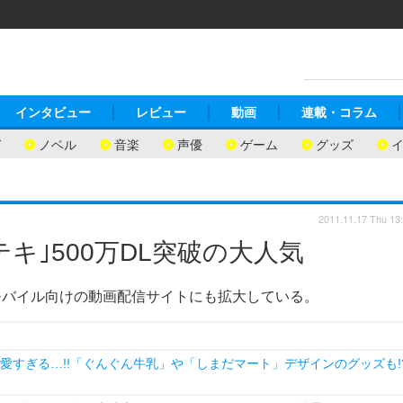
インタビュー
レビュー
動画
連載・コラム
ガ
ノベル
音楽
声優
ゲーム
グッズ
2011.11.17 Thu 13
キ｣500万DL突破の大人気
モバイル向けの動画配信サイトにも拡大している。
愛すぎる…!!「ぐんぐん牛乳」や「しまだマート」デザインのグッズも!