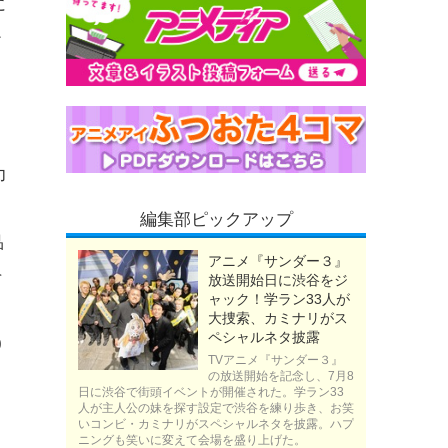
に
テ
さ
力
編集部ピックアップ
品
アニメ『サンダー３』
そ
放送開始日に渋谷をジ
ャック！学ラン33人が
大捜索、カミナリがス
ペシャルネタ披露
0
TVアニメ『サンダー３』
の放送開始を記念し、7月8
日に渋谷で街頭イベントが開催された。学ラン33
人が主人公の妹を探す設定で渋谷を練り歩き、お笑
いコンビ・カミナリがスペシャルネタを披露。ハプ
ニングも笑いに変えて会場を盛り上げた。