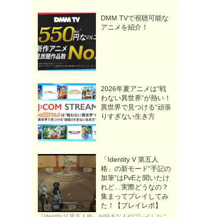
DMM TVで視聴可能な
アニメを紹介！
2026年夏アニメは“戦
わない異世界”が熱い！
異世界で見つける“頑張
りすぎない生き方
「Identity V 第五人
格」の新モード“手記の
加筆”はPvEと聞いたけ
れど…実際どうなの？
集まってプレイしてみ
た！【プレイレポ】
『Identity V 第五人格』が好きな人やプレイしたこ