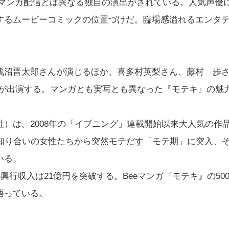
のマンガ配信とは異なる独自の演出がされている。人気声優
するムービーコミックの位置づけだ。臨場感溢れるエンタ
沼晋太郎さんが演じるほか、喜多村英梨さん、藤村 歩
優が出演する。マンガとも実写とも異なった『モテキ』の魅
）は、2008年の「イブニング」連載開始以来大人気の作
、知り合いの女性たちから突然モテだす「モテ期」に突入、
いる。
行収入は21億円を突破する。Beeマンガ『モテキ』の50
語っている。