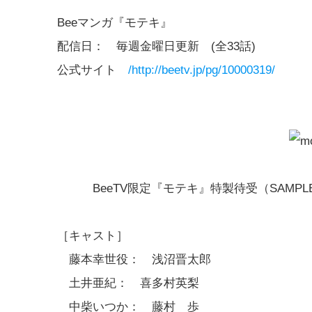
Beeマンガ『モテキ』
配信日： 毎週金曜日更新 (全33話)
公式サイト
/http://beetv.jp/pg/10000319/
BeeTV限定『モテキ』特製待受（SAMPL
［キャスト］
藤本幸世役： 浅沼晋太郎
土井亜紀： 喜多村英梨
中柴いつか： 藤村 歩