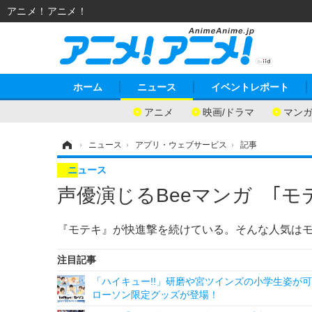
アニメ！アニメ！
ホーム
ニュース
イベントレポート
アニメ
映画/ドラマ
マン
ホーム
›
ニュース
›
アプリ・ウェブサービス
›
記事
ニュース
声優演じるBeeマンガ ｢モテ
『モテキ』が快進撃を続けている。そんな人気は
注目記事
「ハイキュー!!」研磨や宮ツインズの小学生姿が可
ローソン限定グッズが登場！