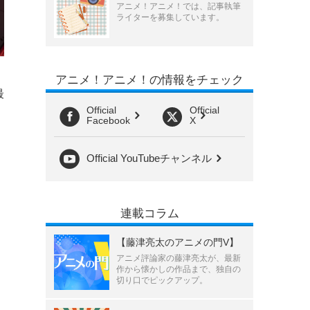
アニメ！アニメ！では、記事執筆
ライターを募集しています。
アニメ！アニメ！の情報をチェック
最
Official
Official
Facebook
X
Official YouTubeチャンネル
連載コラム
【藤津亮太のアニメの門V】
アニメ評論家の藤津亮太が、最新
作から懐かしの作品まで、独自の
切り口でピックアップ。