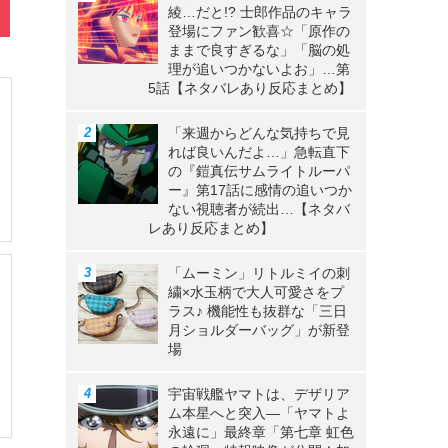
綾…だと!? 士郎作品のキャラ
登場にファン歓喜☆「原作の
ままで良すぎるな」「脳の処
理が追いつかないよお」…第
5話【ネタバレあり反応まとめ】
「来週からどんな気持ちで見
れば良いんだよ…」急転直下
の『鎧真伝サムライトルーパ
ー』第17話に感情の追いつか
ない視聴者が続出…【ネタバ
レあり反応まとめ】
「ムーミン」リトルミイの刺
繍×水玉柄で大人可愛さをプ
ラス♪ 機能性も抜群な「三日
月ショルダーバッグ」が新登
場
宇宙戦艦ヤマトは、デザリア
ム本星へと突入―「ヤマトよ
永遠に」最終章「第七章 虹色