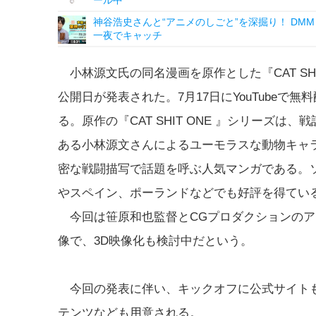
ール中
神谷浩史さんと“アニメのしごと”を深掘り！ DMM p
一夜でキャッチ
小林源文氏の同名漫画を原作とした『CAT SHI
公開日が発表された。7月17日にYouTubeで無
る。原作の『CAT SHIT ONE 』シリーズは、
ある小林源文さんによるユーモラスな動物キャ
密な戦闘描写で話題を呼ぶ人気マンガである。
やスペイン、ポーランドなどでも好評を得てい
今回は笹原和也監督とCGプロダクションのア
像で、3D映像化も検討中だという。
今回の発表に伴い、キックオフに公式サイトも
テンツなども用意される。