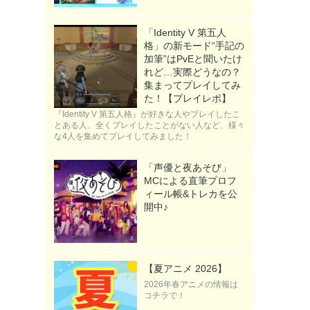
「Identity V 第五人
格」の新モード“手記の
加筆”はPvEと聞いたけ
れど…実際どうなの？
集まってプレイしてみ
た！【プレイレポ】
『Identity V 第五人格』が好きな人やプレイしたこ
とある人、全くプレイしたことがない人など、様々
な4人を集めてプレイしてみました！
「声優と夜あそび」
MCによる直筆プロフ
ィール帳&トレカを公
開中♪
【夏アニメ 2026】
2026年春アニメの情報は
コチラで！