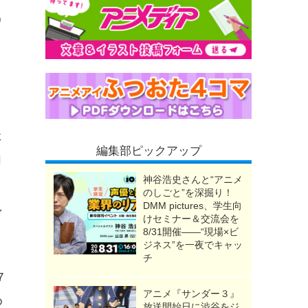
9
体
編集部ピックアップ
用
神谷浩史さんと“アニメ
のしごと”を深掘り！
DMM pictures、学生向
し
けセミナー＆交流会を
8/31開催――“現場×ビ
ジネス”を一夜でキャッ
チ
7
アニメ『サンダー３』
め
放送開始日に渋谷をジ