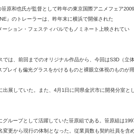
役の笹原和也氏が監督として昨年の東京国際アニメフェア200
 ONE』のトレーラーは、昨年末に横浜で開催された
ー・アニメーション・フェスティバルでもノミネート上映されてい
スでは、前回までのオリジナル作品から、今回はS3D（立
スプレイも偏光グラスをかけるものと裸眼立体視のものが
に出展していた。また、4月1日に同県金沢市に開発分室と
グループとして活躍していた笹原組である。笹原組は199
社名変更から現行の体制となった。従業員数も契約社員を含