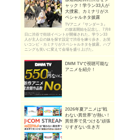
ャック！学ラン33人が
大捜索、カミナリがス
ペシャルネタ披露
TVアニメ『サンダー３』
の放送開始を記念し、7月8
日に渋谷で街頭イベントが開催された。学ラン33
人が主人公の妹を探す設定で渋谷を練り歩き、お笑
いコンビ・カミナリがスペシャルネタを披露。ハプ
ニングも笑いに変えて会場を盛り上げた。
DMM TVで視聴可能な
アニメを紹介！
2026年夏アニメは“戦
わない異世界”が熱い！
異世界で見つける“頑張
りすぎない生き方