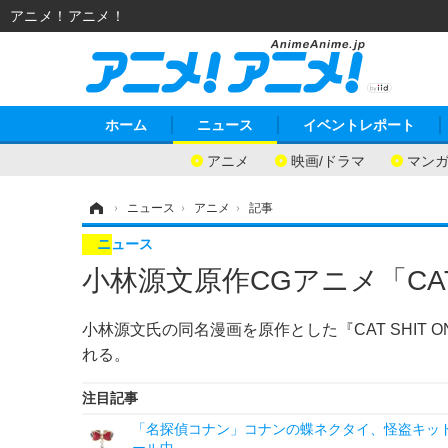
アニメ！アニメ！
ホーム
ニュース
イベントレポート
アニメ
映画/ドラマ
マン
ホーム
›
ニュース
›
アニメ
›
記事
ニュース
小林源文原作CGアニメ「CAT S
小林源文氏の同名漫画を原作とした『CAT SHIT O
れる。
注目記事
「名探偵コナン」コナンの蝶ネクタイ、怪盗キッドの“