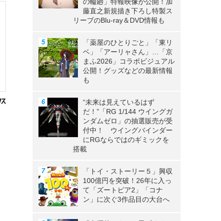
の輪廻」特報映像が公開！加
藤直之新規描き下ろし特製ス
リーブのBlu-ray＆DVD情報も
「薬屋のひとりごと」「東リ
ベ」「アーリャさん」…「京
まふ2026」コラボビジュアル
公開！グッズなどの最新情報
も
“未来は見えているはず
だ！”「RG 1/144 ウイングガ
ンダムゼロ」の抽選販売が受
付中！ ウイングバインダー
にRGならではのギミックを
搭載
「トイ・ストーリー５」興収
100億円を突破！26年に入っ
て「ズートピア2」「コナ
ン」に次ぐ3作品目の大台へ