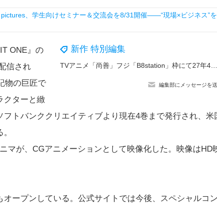
ictures、学生向けセミナー＆交流会を8/31開催――“現場×ビジネス”を
新作 特別編集
T ONE』の
TVアニメ「尚善」フジ「B8station」枠にて27年4月放送決定！尚善（CV.川口莉奈）＆道然（CV.神谷浩史）ら登場の第1弾
料配信され
戦記物の巨匠で
編集部にメッセージを
ラクターと緻
ソフトバンククリエイティブより現在4巻まで発行され、米
る。
ニマが、CGアニメーションとして映像化した。映像はHD
オープンしている。公式サイトでは今後、スペシャルコ