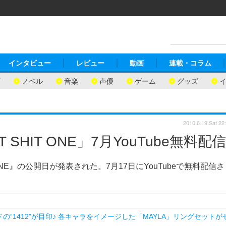
インタビュー
レビュー
動画
連載・コラム
ガ
ノベル
音楽
声優
ゲーム
グッズ
2010.6.19 Sat 22
HIT ONE」7月YouTube無料配信
NE』の公開日が発表された。7月17日にYouTubeで無料配信さ
1412”が目印♪ 各キャラをイメージした「MAYLA」リングセットが