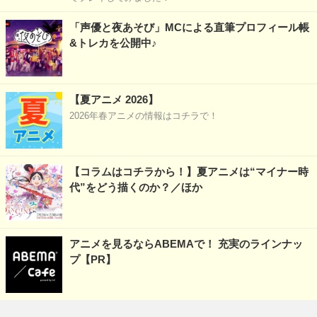
「声優と夜あそび」MCによる直筆プロフィール帳
&トレカを公開中♪
【夏アニメ 2026】
2026年春アニメの情報はコチラで！
【コラムはコチラから！】夏アニメは“マイナー時
代”をどう描くのか？／ほか
アニメを見るならABEMAで！ 充実のラインナッ
プ【PR】