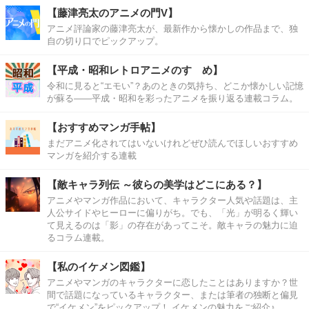
【藤津亮太のアニメの門V】
アニメ評論家の藤津亮太が、最新作から懐かしの作品まで、独
自の切り口でピックアップ。
【平成・昭和レトロアニメのすゝめ】
令和に見ると“エモい”？あのときの気持ち、どこか懐かしい記憶
が蘇る――平成・昭和を彩ったアニメを振り返る連載コラム。
【おすすめマンガ手帖】
まだアニメ化されてはいないけれどぜひ読んでほしいおすすめ
マンガを紹介する連載
【敵キャラ列伝 ～彼らの美学はどこにある？】
アニメやマンガ作品において、キャラクター人気や話題は、主
人公サイドやヒーローに偏りがち。でも、「光」が明るく輝い
て見えるのは「影」の存在があってこそ。敵キャラの魅力に迫
るコラム連載。
【私のイケメン図鑑】
アニメやマンガのキャラクターに恋したことはありますか？世
間で話題になっているキャラクター、または筆者の独断と偏見
で“イケメン”をピックアップ！ イケメンの魅力をご紹介♪