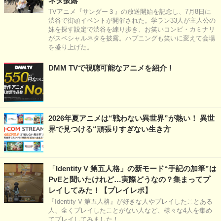
ネタ披露
TVアニメ『サンダー３』の放送開始を記念し、7月8日に
渋谷で街頭イベントが開催された。学ラン33人が主人公の
妹を探す設定で渋谷を練り歩き、お笑いコンビ・カミナリ
がスペシャルネタを披露。ハプニングも笑いに変えて会場
を盛り上げた。
DMM TVで視聴可能なアニメを紹介！
2026年夏アニメは“戦わない異世界”が熱い！ 異世
界で見つける“頑張りすぎない生き方
「Identity V 第五人格」の新モード“手記の加筆”は
PvEと聞いたけれど…実際どうなの？集まってプ
レイしてみた！【プレイレポ】
『Identity V 第五人格』が好きな人やプレイしたことある
人、全くプレイしたことがない人など、様々な4人を集め
てプレイしてみました！