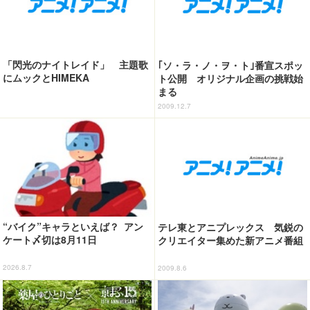
「閃光のナイトレイド」 主題歌
｢ソ・ラ・ノ・ヲ・ト｣番宣スポッ
にムックとHIMEKA
ト公開 オリジナル企画の挑戦始
まる
2009.12.7
“バイク”キャラといえば？ アン
テレ東とアニプレックス 気鋭の
ケート〆切は8月11日
クリエイター集めた新アニメ番組
2026.8.7
2009.8.6