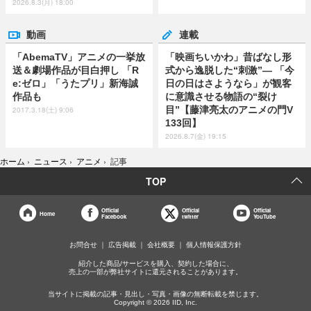
2026.8.3(月) 18:00
動画
連載
「AbemaTV」アニメの一挙放
「映画ちいかわ」昔ばなし形
送＆劇場作品が目白押し 「R
式から逸脱した“刺激”― 「今
e:ゼロ」「うたプリ」新海誠
日の日はさようなら」が観客
作品も
に意識させる物語の“裂け
目”【藤津亮太のアニメの門V
2017.3.18(土) 9:06
133回】
2026.8.7(金) 19:15
ホーム
›
ニュース
›
アニメ
›
記事
TOP
Official
Official
Official
Home
Facebook
twitter
YouTube
お問合せ
広告掲載
会社概要
個人情報保護方針
紹介した商品/サービスを購入、契約した場合に、
売上の一部が弊社サイトに還元されることがあります。
当サイトに掲載の記事・見出し・写真・画像の無断転載を禁じます。
Copyright © 2026 IID, Inc.