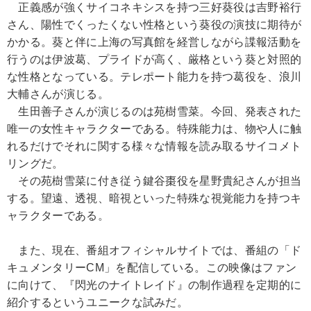
正義感が強くサイコネキシスを持つ三好葵役は吉野裕行
さん、陽性でくったくない性格という葵役の演技に期待が
かかる。葵と伴に上海の写真館を経営しながら諜報活動を
行うのは伊波葛、プライドが高く、厳格という葵と対照的
な性格となっている。テレポート能力を持つ葛役を、浪川
大輔さんが演じる。
生田善子さんが演じるのは苑樹雪菜。今回、発表された
唯一の女性キャラクターである。特殊能力は、物や人に触
れるだけでそれに関する様々な情報を読み取るサイコメト
リングだ。
その苑樹雪菜に付き従う鍵谷棗役を星野貴紀さんが担当
する。望遠、透視、暗視といった特殊な視覚能力を持つキ
ャラクターである。
また、現在、番組オフィシャルサイトでは、番組の「ド
キュメンタリーCM」を配信している。この映像はファン
に向けて、『閃光のナイトレイド』の制作過程を定期的に
紹介するというユニークな試みだ。