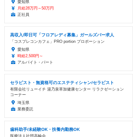
愛知県
月給28万円～50万円
正社員
高収入/即日可「フロアレディ募集」ガールズバー求人
「コスプレコンカフェ」PRO portion プロポーション
愛知県
時給2,500円～
アルバイト・パート
セラピスト・無資格可のエステティシャン/セラピスト
有限会社リューイチ 湯乃泉草加健康センター リラクゼーション
コーナー
埼玉県
業務委託
歯科助手/未経験OK・扶養内勤務OK
医療法人社団高輪会