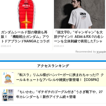
ガンダムシールド型の寝袋も再
「頭文字D」“ギャンギャン”を大
販！ 「機動戦士ガンダム」アウ
胆デザイン!! AE86＆RX-7の名シ
トドアブランドNANGAとコラボ
ーンを立体刺繍で表現したTシャ
したアパレルがカッコいい！ 日
ツ登場
2026.8.9
2026.8.5
常使いしやすいシンプルなデザイ
Recommended by
ン
アクセスランキング
「転スラ」リムル様がハンバーガーに挟まれちゃった!? ク
ール＆キュートなアパレルや雑貨が新登場！【COSPA】
「ちいかわ」“ギチギチのゴーグル付き”うさぎ靴下や、27
年カレンダーも！新作アイテム続々登場