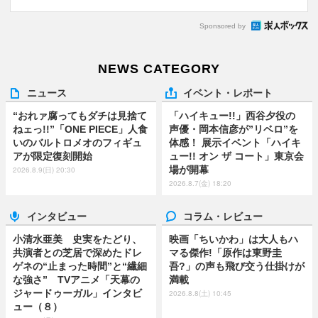
Sponsored by
NEWS CATEGORY
ニュース
イベント・レポート
“おれァ腐ってもダチは見捨て
「ハイキュー!!」西谷夕役の
ねェっ!!”「ONE PIECE」人食
声優・岡本信彦が”リベロ”を
いのバルトロメオのフィギュ
体感！ 展示イベント「ハイキ
アが限定復刻開始
ュー!! オン ザ コート」東京会
場が開幕
2026.8.9(日) 20:30
2026.8.7(金) 18:20
インタビュー
コラム・レビュー
小清水亜美 史実をたどり、
映画「ちいかわ」は大人もハ
共演者との芝居で深めたドレ
マる傑作!「原作は東野圭
ゲネの“止まった時間”と“繊細
吾?」の声も飛び交う仕掛けが
な強さ” TVアニメ「天幕の
満載
ジャードゥーガル」インタビ
2026.8.8(土) 10:45
ュー（８）