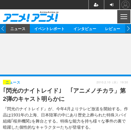
CL
ム
ニュース
イベントレポート
インタビュー
レビュー
ニュース
アニメ
映画/ドラマ
イベントレポート
マンガ
ノベル
アニメ
映画
インタビュー
音楽
声優
ライブ
舞台
スタッフ
声優
レビュー
2010.2.10（水） 19:30
ニュース
｢閃光のナイトレイド｣ 「アニメノチカラ」第
ゲーム
グッズ
海外イベント
ビジネス
俳優・タレント
アーティスト
アニメ
実写
動画
2弾のキャスト明らかに
イベント
海外
ビジネス
書評
イベント
アニメ
映画/ドラマ
連載・コラム
『閃光のナイトレイド』が、今年4月よりテレビ放送を開始する。作
品は1931年の上海、日本陸軍の中にあり歴史上葬られた特殊スパイ
ゲーム
座談会
アニメ！アニメ！TV
ABEMA Cafe
組織｢桜井機関｣を舞台とする。特殊な能力を持ち様々な事件の裏で
暗躍した個性的なキャラクターたちが登場する。