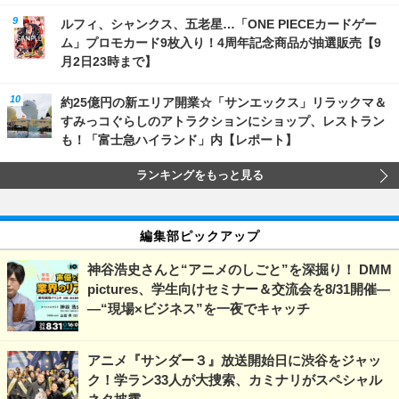
ルフィ、シャンクス、五老星…「ONE PIECEカードゲー
ム」プロモカード9枚入り！4周年記念商品が抽選販売【9
月2日23時まで】
約25億円の新エリア開業☆「サンエックス」リラックマ＆
すみっコぐらしのアトラクションにショップ、レストラン
も！「富士急ハイランド」内【レポート】
ランキングをもっと見る
編集部ピックアップ
神谷浩史さんと“アニメのしごと”を深掘り！ DMM
pictures、学生向けセミナー＆交流会を8/31開催―
―“現場×ビジネス”を一夜でキャッチ
アニメ『サンダー３』放送開始日に渋谷をジャッ
ク！学ラン33人が大捜索、カミナリがスペシャル