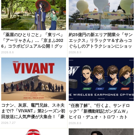
「薬屋のひとりごと」「東リベ」
約25億円の新エリア開業☆「サン
「アーリャさん」…「京まふ202
エックス」リラックマ＆すみっコ
6」コラボビジュアル公開！グッ
ぐらしのアトラクションにショッ
ズなどの最新情報も
プ、レストランも！「富士急ハイ
2026.8.6
2026.8.9
ランド」内【レポート】
コナン、灰原、竈門兄妹、スネ夫
“任務了解”、“行くよ、サンドロ
まで!?「VIVANT」第2シーズン初
ック”「新機動戦記ガンダムＷ」
回放送に人気声優が大集合！「豪
ヒイロ・デュオ・トロワ・カト
華すぎる」花江夏樹＆鬼頭明里＆
ル・五飛の声がする…！ 新規録
2026.7.27
2026.8.6
関智一＆高山みなみら出演
り下ろしボイス搭載のワイヤレス
イヤホンが登場