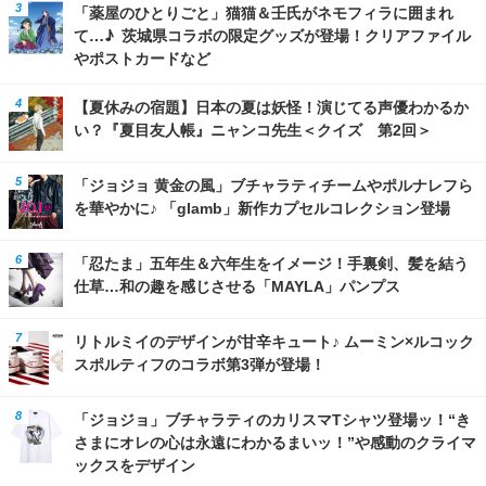
「薬屋のひとりごと」猫猫＆壬氏がネモフィラに囲まれ
て…♪ 茨城県コラボの限定グッズが登場！クリアファイル
やポストカードなど
【夏休みの宿題】日本の夏は妖怪！演じてる声優わかるか
い？『夏目友人帳』ニャンコ先生＜クイズ 第2回＞
「ジョジョ 黄金の風」ブチャラティチームやポルナレフら
を華やかに♪ 「glamb」新作カプセルコレクション登場
「忍たま」五年生＆六年生をイメージ！手裏剣、髪を結う
仕草…和の趣を感じさせる「MAYLA」パンプス
リトルミイのデザインが甘辛キュート♪ ムーミン×ルコック
スポルティフのコラボ第3弾が登場！
「ジョジョ」ブチャラティのカリスマTシャツ登場ッ！“き
さまにオレの心は永遠にわかるまいッ！”や感動のクライマ
ックスをデザイン