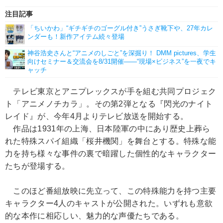
注目記事
「ちいかわ」“ギチギチのゴーグル付き”うさぎ靴下や、27年カレ
ンダーも！新作アイテム続々登場
神谷浩史さんと“アニメのしごと”を深掘り！ DMM pictures、学生
向けセミナー＆交流会を8/31開催――“現場×ビジネス”を一夜でキ
ャッチ
テレビ東京とアニプレックスが手を組む共同プロジェク
ト「アニメノチカラ」。その第2弾となる『閃光のナイト
レイド』が、今年4月よりテレビ放送を開始する。
作品は1931年の上海、日本陸軍の中にあり歴史上葬ら
れた特殊スパイ組織「桜井機関」を舞台とする。特殊な能
力を持ち様々な事件の裏で暗躍した個性的なキャラクター
たちが登場する。
このほど番組放映に先立って、この特殊能力を持つ主要
キャラクター4人のキャストが公開された。いずれも意欲
的な本作に相応しい、魅力的な声優たちである。