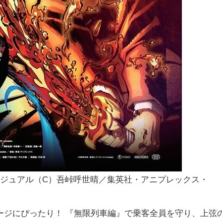
ビジュアル（C）吾峠呼世晴／集英社・アニプレックス・
ージにぴったり！ 『無限列車編』で乗客全員を守り、上弦