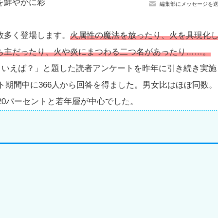
を鮮やかに彩
編集部にメッセージを
。
数多く登場します。
火属性の魔法を放ったり、火を具現化
ち主だったり、火や炎にまつわる二つ名があったり……。
といえば？」と題した読者アンケートを昨年に引き続き実施
ート期間中に366人から回答を得ました。男女比はほぼ同数。
約20パーセントと若年層が中心でした。