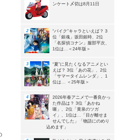
ンケート〆切は8月11日
“バイク”キャラといえば？ 3
位「銀魂」坂田銀時、2位
「名探偵コナン」服部平次、
1位は…＜24年版＞
“夏”に見たくなるアニメとい
えば？ 3位「あの花」、2位
「サマータイムレンダ」、1
位は… ＜25年版＞
2026年春アニメで一番良かっ
た作品は？ 3位「あかね
噺」、2位「黄泉のツガ
イ」、1位は…「目が離せま
せんでした」「物語にのめり
込めます」
の