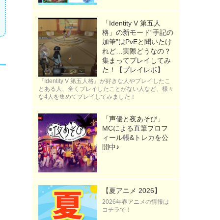
「Identity V 第五人
格」の新モード“手記の
加筆”はPvEと聞いたけ
れど…実際どうなの？
集まってプレイしてみ
た！【プレイレポ】
『Identity V 第五人格』が好きな人やプレイしたこ
とある人、全くプレイしたことがない人など、様々
な4人を集めてプレイしてみました！
「声優と夜あそび」
MCによる直筆プロフ
ィール帳&トレカを公
開中♪
【夏アニメ 2026】
2026年春アニメの情報は
コチラで！