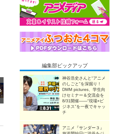
編集部ピックアップ
神谷浩史さんと“アニメ
のしごと”を深掘り！
DMM pictures、学生向
けセミナー＆交流会を
8/31開催――“現場×ビ
ジネス”を一夜でキャッ
チ
めて“映画館で観た”アニメは？ アンケート〆切は8月13日
アニメ『サンダー３』
放送開始日に渋谷をジ