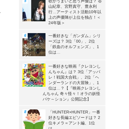
歌がうまいと思う声優は？ 谷
、
山紀章、宮野真守、豊永利
行…アーティスト活動10年以
ビ
上の声優陣が上位を独占！＜
24年版＞
一番好きな「ガンダム」シリ
ーズは？ 3位「00」、2位
「鉄血のオルフェンズ」、1
位は…
。
一番好きな映画『クレヨンし
んちゃん』は？ 3位「アッパ
レ！戦国大合戦」、2位「ヘ
ンダーランドの大冒険」、1
位は…？【『映画クレヨンし
んちゃん 奇々怪々！オラの妖怪
バケ～ション』公開記念】
「HUNTER×HUNTER」一番
好きな長編エピソードは？ 2
位キメラ＝アント編、1位
は…